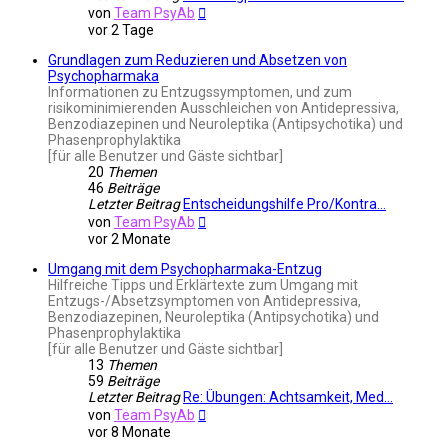
Neuester
von
Team PsyAb
Beitrag
vor 2 Tage
Grundlagen zum Reduzieren und Absetzen von
Psychopharmaka
Informationen zu Entzugssymptomen, und zum
risikominimierenden Ausschleichen von Antidepressiva,
Benzodiazepinen und Neuroleptika (Antipsychotika) und
Phasenprophylaktika
[für alle Benutzer und Gäste sichtbar]
20
Themen
46
Beiträge
Letzter Beitrag
Entscheidungshilfe Pro/Kontra…
Neuester
von
Team PsyAb
Beitrag
vor 2 Monate
Umgang mit dem Psychopharmaka-Entzug
Hilfreiche Tipps und Erklärtexte zum Umgang mit
Entzugs-/Absetzsymptomen von Antidepressiva,
Benzodiazepinen, Neuroleptika (Antipsychotika) und
Phasenprophylaktika
[für alle Benutzer und Gäste sichtbar]
13
Themen
59
Beiträge
Letzter Beitrag
Re: Übungen: Achtsamkeit, Med…
Neuester
von
Team PsyAb
Beitrag
vor 8 Monate