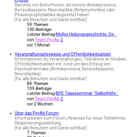
Berichte von Betroffenen, die bereits Antidepressiva,
Benzodiazepine, Neuroleptika (Antipsychotika) oder
Phasenprophylaktika abgesetzt haben
[für alle Benutzer und Gäste sichtbar]
59
Themen
130
Beiträge
Letzter Beitrag
Mollys Heilungsgeschichte: De…
Neuester
von
Team PsyAb
Beitrag
vor 1 Monat
Veranstaltungshinweise und Öffentlichkeitsarbeit
Informationen zu Veranstaltungen, Teilnahme an Studien,
Öffentlichkeitsarbeit etc. rund um den Entzug von
Psychopharmaka (Antidepressiva, Benzodiazepine,
Neuroleptika)
[für alle Benutzer und Gäste sichtbar]
84
Themen
109
Beiträge
Letzter Beitrag
BPE Tagesseminar "Selbsthilfe…
Neuester
von
Team PsyAb
Beitrag
vor 2 Wochen
Über das PsyAb Forum
Informationen zum Forum, Hinweise für neue Teilnehmer,
Registrierungsanleitung
[für alle Benutzer und Gäste sichtbar]
7
Themen