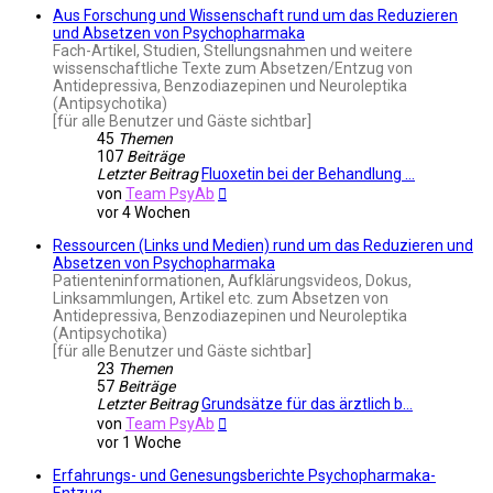
Aus Forschung und Wissenschaft rund um das Reduzieren
und Absetzen von Psychopharmaka
Fach-Artikel, Studien, Stellungsnahmen und weitere
wissenschaftliche Texte zum Absetzen/Entzug von
Antidepressiva, Benzodiazepinen und Neuroleptika
(Antipsychotika)
[für alle Benutzer und Gäste sichtbar]
45
Themen
107
Beiträge
Letzter Beitrag
Fluoxetin bei der Behandlung …
Neuester
von
Team PsyAb
Beitrag
vor 4 Wochen
Ressourcen (Links und Medien) rund um das Reduzieren und
Absetzen von Psychopharmaka
Patienteninformationen, Aufklärungsvideos, Dokus,
Linksammlungen, Artikel etc. zum Absetzen von
Antidepressiva, Benzodiazepinen und Neuroleptika
(Antipsychotika)
[für alle Benutzer und Gäste sichtbar]
23
Themen
57
Beiträge
Letzter Beitrag
Grundsätze für das ärztlich b…
Neuester
von
Team PsyAb
Beitrag
vor 1 Woche
Erfahrungs- und Genesungsberichte Psychopharmaka-
Entzug