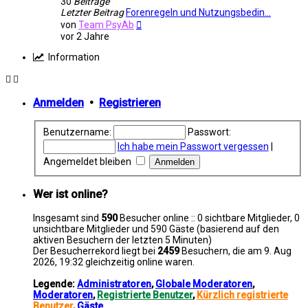
30
Beiträge
Letzter Beitrag
Forenregeln und Nutzungsbedin…
Neuester
von
Team PsyAb
Beitrag
vor 2 Jahre
Information
Anmelden
•
Registrieren
Benutzername:
Passwort:
Ich habe mein Passwort vergessen
|
Angemeldet bleiben
Wer ist online?
Insgesamt sind
590
Besucher online :: 0 sichtbare Mitglieder, 0
unsichtbare Mitglieder und 590 Gäste (basierend auf den
aktiven Besuchern der letzten 5 Minuten)
Der Besucherrekord liegt bei
2459
Besuchern, die am 9. Aug
2026, 19:32 gleichzeitig online waren.
Legende:
Administratoren
,
Globale Moderatoren
,
Moderatoren
,
Registrierte Benutzer
,
Kürzlich registrierte
Benutzer
,
Gäste