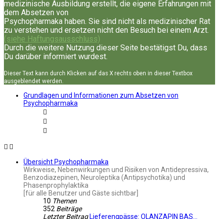
medizinische Ausbildung erstellt, die eigene Erfahrungen mit
dem Absetzen von
Psychopharmaka haben. Sie sind nicht als medizinischer Rat
zu verstehen und ersetzen nicht den Besuch bei einem Arzt.
(siehe Haftungsausschluss)
Durch die weitere Nutzung dieser Seite bestätigst Du, dass
Du darüber informiert wurdest.
Dieser Text kann durch Klicken auf das X rechts oben in dieser Textbox
ausgeblendet werden.
Grundlagen und Informationen zum Absetzen von
Psychopharmaka
Übersicht Psychopharmaka
Wirkweise, Nebenwirkungen und Risiken von Antidepressiva,
Benzodiazepinen, Neuroleptika (Antipsychotika) und
Phasenprophylaktika
[für alle Benutzer und Gäste sichtbar]
10
Themen
352
Beiträge
Letzter Beitrag
Lieferengpässe: OLANZAPIN BAS…