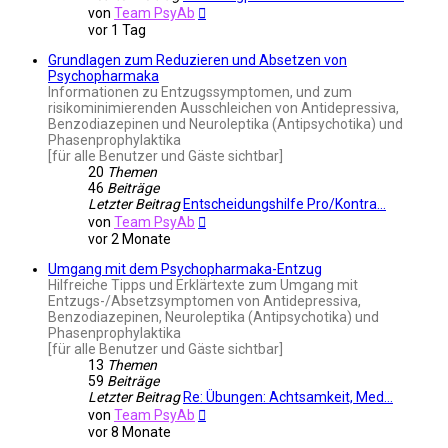
Neuester
von
Team PsyAb
Beitrag
vor 1 Tag
Grundlagen zum Reduzieren und Absetzen von
Psychopharmaka
Informationen zu Entzugssymptomen, und zum
risikominimierenden Ausschleichen von Antidepressiva,
Benzodiazepinen und Neuroleptika (Antipsychotika) und
Phasenprophylaktika
[für alle Benutzer und Gäste sichtbar]
20
Themen
46
Beiträge
Letzter Beitrag
Entscheidungshilfe Pro/Kontra…
Neuester
von
Team PsyAb
Beitrag
vor 2 Monate
Umgang mit dem Psychopharmaka-Entzug
Hilfreiche Tipps und Erklärtexte zum Umgang mit
Entzugs-/Absetzsymptomen von Antidepressiva,
Benzodiazepinen, Neuroleptika (Antipsychotika) und
Phasenprophylaktika
[für alle Benutzer und Gäste sichtbar]
13
Themen
59
Beiträge
Letzter Beitrag
Re: Übungen: Achtsamkeit, Med…
Neuester
von
Team PsyAb
Beitrag
vor 8 Monate