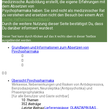
medizinische Ausbildung erstellt, die eigene Erfahrungen mit
dem Absetzen von
Psychopharmaka haben. Sie sind nicht als medizinischer Rat
zu verstehen und ersetzen nicht den Besuch bei einem Arzt.
(siehe Haftungsausschluss)
Durch die weitere Nutzung dieser Seite bestätigst Du, dass
Du darüber informiert wurdest.
Dieser Text kann durch Klicken auf das X rechts oben in dieser Textbox
ausgeblendet werden.
Grundlagen und Informationen zum Absetzen von
Psychopharmaka
Übersicht Psychopharmaka
Wirkweise, Nebenwirkungen und Risiken von Antidepressiva,
Benzodiazepinen, Neuroleptika (Antipsychotika) und
Phasenprophylaktika
[für alle Benutzer und Gäste sichtbar]
10
Themen
352
Beiträge
Letzter Beitrag
Lieferengpässe: OLANZAPIN BAS…