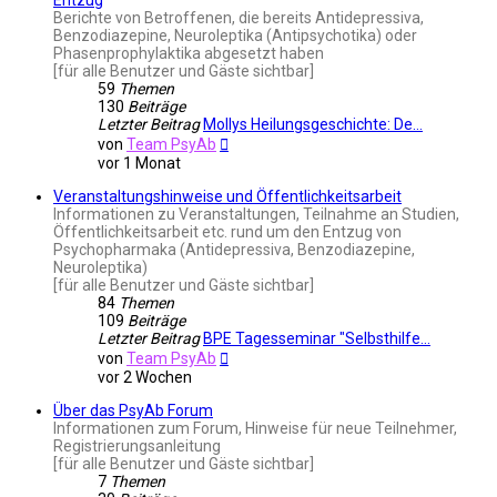
Berichte von Betroffenen, die bereits Antidepressiva,
Benzodiazepine, Neuroleptika (Antipsychotika) oder
Phasenprophylaktika abgesetzt haben
[für alle Benutzer und Gäste sichtbar]
59
Themen
130
Beiträge
Letzter Beitrag
Mollys Heilungsgeschichte: De…
Neuester
von
Team PsyAb
Beitrag
vor 1 Monat
Veranstaltungshinweise und Öffentlichkeitsarbeit
Informationen zu Veranstaltungen, Teilnahme an Studien,
Öffentlichkeitsarbeit etc. rund um den Entzug von
Psychopharmaka (Antidepressiva, Benzodiazepine,
Neuroleptika)
[für alle Benutzer und Gäste sichtbar]
84
Themen
109
Beiträge
Letzter Beitrag
BPE Tagesseminar "Selbsthilfe…
Neuester
von
Team PsyAb
Beitrag
vor 2 Wochen
Über das PsyAb Forum
Informationen zum Forum, Hinweise für neue Teilnehmer,
Registrierungsanleitung
[für alle Benutzer und Gäste sichtbar]
7
Themen