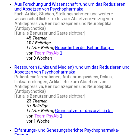
Aus Forschung und Wissenschaft rund um das Reduzieren
und Absetzen von Psychopharmaka
Fach-Artikel, Studien, Stellungsnahmen und weitere
wissenschaftliche Texte zum Absetzen/Entzug von
Antidepressiva, Benzodiazepinen und Neuroleptika
(Antipsychotika)
[für alle Benutzer und Gäste sichtbar]
45
Themen
107
Beiträge
Letzter Beitrag
Fluoxetin bei der Behandlung …
Neuester
von
Team PsyAb
Beitrag
vor 3 Wochen
Ressourcen (Links und Medien) rund um das Reduzieren und
Absetzen von Psychopharmaka
Patienteninformationen, Aufklärungsvideos, Dokus,
Linksammlungen, Artikel etc. zum Absetzen von
Antidepressiva, Benzodiazepinen und Neuroleptika
(Antipsychotika)
[für alle Benutzer und Gäste sichtbar]
23
Themen
57
Beiträge
Letzter Beitrag
Grundsätze für das ärztlich b…
Neuester
von
Team PsyAb
Beitrag
vor 1 Woche
Erfahrungs- und Genesungsberichte Psychopharmaka-
Entzug