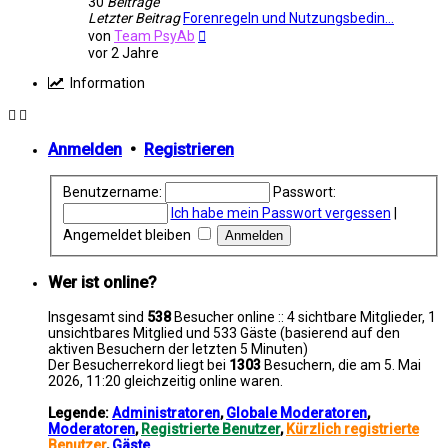
30
Beiträge
Letzter Beitrag
Forenregeln und Nutzungsbedin…
Neuester
von
Team PsyAb
Beitrag
vor 2 Jahre
Information
Anmelden
•
Registrieren
Benutzername:
Passwort:
Ich habe mein Passwort vergessen
|
Angemeldet bleiben
Wer ist online?
Insgesamt sind
538
Besucher online :: 4 sichtbare Mitglieder, 1
unsichtbares Mitglied und 533 Gäste (basierend auf den
aktiven Besuchern der letzten 5 Minuten)
Der Besucherrekord liegt bei
1303
Besuchern, die am 5. Mai
2026, 11:20 gleichzeitig online waren.
Legende:
Administratoren
,
Globale Moderatoren
,
Moderatoren
,
Registrierte Benutzer
,
Kürzlich registrierte
Benutzer
,
Gäste