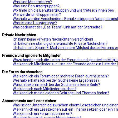
Was sind Moderatoren?
Was sind Benutzergruppen?
Wo finde ich die Benutzergruppen und wie trete ich ihnen bei?
Wie werde ich Gruppenleiter?
Weshalb werden verschiedene Benutzergruppen farbig dargeste
Was ist eine Hauptgruppe?
Was bedeutet der „Das Team“-Link auf der Startseite?
Private Nachrichten
Ich kann keine Privaten Nachrichten verschicken!
Ich bekomme ständig unerwünschte Private Nachrichten!
Ich habe eine Spam-E-Mail von einem Mitglied dieses Forums er
Freunde und ignorierte Mitglieder
Wozu benötige ich die Listen der Freunde und ignorierten Mitgli
Wie kann ich Mitglieder zur Liste der Freunde oder zur Liste de
Die Foren durchsuchen
Wie kann ich ein Forum oder mehrere Foren durchsuchen?
Weshalb erhalte ich bei der Suche keine Ergebnisse?
Warum bekomme ich bei der Suche eine leere Seite?
Wie kann ich nach Mitgliedern suchen?
Wie kann ich meine eigenen Beiträge und Themen finden?
Abonnements und Lesezeichen
Was ist der Unterschied zwischen einem Lesezeichen und ei
Wie kann ich ein Lesezeichen auf ein Thema setzen oder ein 
Wie kann ich ein Forum abonnieren?
Wie deaktiviere ich meine Abonnements?