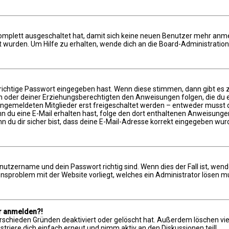
 komplett ausgeschaltet hat, damit sich keine neuen Benutzer mehr anm
 wurden. Um Hilfe zu erhalten, wende dich an die Board-Administration
richtige Passwort eingegeben hast. Wenn diese stimmen, dann gibt es
ern oder deiner Erziehungsberechtigten den Anweisungen folgen, die du e
 angemeldeten Mitglieder erst freigeschaltet werden – entweder musst du
 Wenn du eine E-Mail erhalten hast, folge den dort enthaltenen Anweisun
n du dir sicher bist, dass deine E-Mail-Adresse korrekt eingegeben wur
enutzername und dein Passwort richtig sind. Wenn dies der Fall ist, wen
ionsproblem mit der Website vorliegt, welches ein Administrator lösen m
hr anmelden?!
rschieden Gründen deaktiviert oder gelöscht hat. Außerdem löschen viel
riere dich einfach erneut und nimm aktiv an den Diskussionen teil!