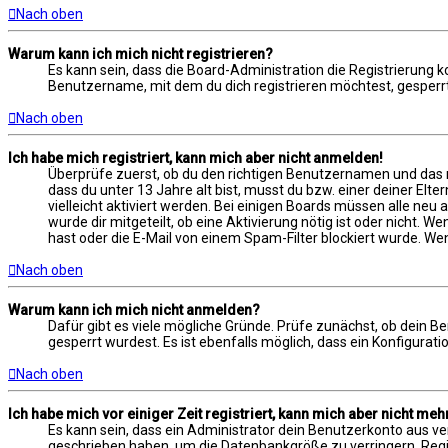
Nach oben
Warum kann ich mich nicht registrieren?
Es kann sein, dass die Board-Administration die Registrierung
Benutzername, mit dem du dich registrieren möchtest, gesperrt
Nach oben
Ich habe mich registriert, kann mich aber nicht anmelden!
Überprüfe zuerst, ob du den richtigen Benutzernamen und das 
dass du unter 13 Jahre alt bist, musst du bzw. einer deiner Elt
vielleicht aktiviert werden. Bei einigen Boards müssen alle neu
wurde dir mitgeteilt, ob eine Aktivierung nötig ist oder nicht.
hast oder die E-Mail von einem Spam-Filter blockiert wurde. Wen
Nach oben
Warum kann ich mich nicht anmelden?
Dafür gibt es viele mögliche Gründe. Prüfe zunächst, ob dein B
gesperrt wurdest. Es ist ebenfalls möglich, dass ein Konfigurat
Nach oben
Ich habe mich vor einiger Zeit registriert, kann mich aber nicht me
Es kann sein, dass ein Administrator dein Benutzerkonto aus ve
geschrieben haben, um die Datenbankgröße zu verringern. Regist