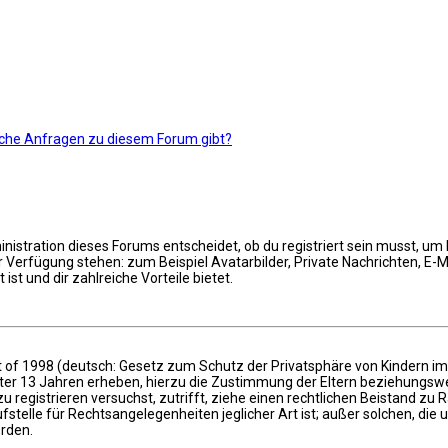
ische Anfragen zu diesem Forum gibt?
istration dieses Forums entscheidet, ob du registriert sein musst, um Be
ur Verfügung stehen: zum Beispiel Avatarbilder, Private Nachrichten, E-
ist und dir zahlreiche Vorteile bietet.
 of 1998 (deutsch: Gesetz zum Schutz der Privatsphäre von Kindern im I
nter 13 Jahren erheben, hierzu die Zustimmung der Eltern beziehungswe
 zu registrieren versuchst, zutrifft, ziehe einen rechtlichen Beistand zu
stelle für Rechtsangelegenheiten jeglicher Art ist; außer solchen, die 
erden.