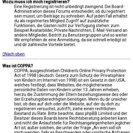
Wozu muss ich mich registrieren?
Eine Registrierung ist nicht unbedingt zwingend. Die Board-
Administration dieses Forums entscheidet, ob du registriert
sein musst, um Beiträge zu schreiben. Auf jeden Fall erhältst
du als registriertes Mitglied Zugriff auf zusätzliche
Funktionen, die Gästen nicht zur Verfügung stehen: zum
Beispiel Avatarbilder, Private Nachrichten, E-Mail-Versand an
andere Mitglieder, Beitritt zu Benutzergruppen und so weiter.
Wir empfehlen dir eine Anmeldung, da sie schnell erledigt ist
und dir zahlreiche Vorteile bietet.
Nach oben
Was ist COPPA?
COPPA, ausgeschrieben Children’s Online Privacy Protection
Act of 1998 (deutsch: Gesetz zum Schutz der Privatsphäre
von Kindern im Internet von 1998) ist ein Gesetz in den USA,
welches festlegt, dass Websites, die möglicherweise
persönliche Daten von Kindern unter 13 Jahren erheben,
hierzu die Zustimmung der Eltern beziehungsweise des oder
der Erziehungsberechtigten benötigen. Wenn du dir unsicher
bist, ob dies auf dich oder die Website, auf der du dich zu
registrieren versuchst, zutrifft, ziehe einen rechtlichen
Beistand zu Rate. Bitte beachte, dass phpBB Limited und der
Besitzer dieses Boards keine Rechtsberatung anbieten kann
und nicht die Anlaufstelle für Rechtsangelegenheiten jeglicher
Art ist; außer solchen, die unter der Frage „An wen soll ich
mich wenden, falls es Beschwerden oder juristische Anfragen