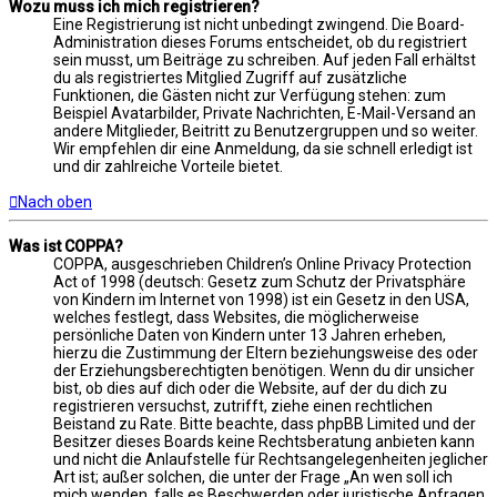
Wozu muss ich mich registrieren?
Eine Registrierung ist nicht unbedingt zwingend. Die Board-
Administration dieses Forums entscheidet, ob du registriert
sein musst, um Beiträge zu schreiben. Auf jeden Fall erhältst
du als registriertes Mitglied Zugriff auf zusätzliche
Funktionen, die Gästen nicht zur Verfügung stehen: zum
Beispiel Avatarbilder, Private Nachrichten, E-Mail-Versand an
andere Mitglieder, Beitritt zu Benutzergruppen und so weiter.
Wir empfehlen dir eine Anmeldung, da sie schnell erledigt ist
und dir zahlreiche Vorteile bietet.
Nach oben
Was ist COPPA?
COPPA, ausgeschrieben Children’s Online Privacy Protection
Act of 1998 (deutsch: Gesetz zum Schutz der Privatsphäre
von Kindern im Internet von 1998) ist ein Gesetz in den USA,
welches festlegt, dass Websites, die möglicherweise
persönliche Daten von Kindern unter 13 Jahren erheben,
hierzu die Zustimmung der Eltern beziehungsweise des oder
der Erziehungsberechtigten benötigen. Wenn du dir unsicher
bist, ob dies auf dich oder die Website, auf der du dich zu
registrieren versuchst, zutrifft, ziehe einen rechtlichen
Beistand zu Rate. Bitte beachte, dass phpBB Limited und der
Besitzer dieses Boards keine Rechtsberatung anbieten kann
und nicht die Anlaufstelle für Rechtsangelegenheiten jeglicher
Art ist; außer solchen, die unter der Frage „An wen soll ich
mich wenden, falls es Beschwerden oder juristische Anfragen