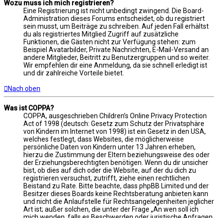
Wozu muss ich mich registrieren?
Eine Registrierung ist nicht unbedingt zwingend. Die Board-
Administration dieses Forums entscheidet, ob du registriert
sein musst, um Beiträge zu schreiben. Auf jeden Fall erhältst
du als registriertes Mitglied Zugriff auf zusätzliche
Funktionen, die Gästen nicht zur Verfügung stehen: zum
Beispiel Avatarbilder, Private Nachrichten, E-Mail-Versand an
andere Mitglieder, Beitritt zu Benutzergruppen und so weiter.
Wir empfehlen dir eine Anmeldung, da sie schnell erledigt ist
und dir zahlreiche Vorteile bietet.
Nach oben
Was ist COPPA?
COPPA, ausgeschrieben Children’s Online Privacy Protection
Act of 1998 (deutsch: Gesetz zum Schutz der Privatsphäre
von Kindern im Internet von 1998) ist ein Gesetz in den USA,
welches festlegt, dass Websites, die möglicherweise
persönliche Daten von Kindern unter 13 Jahren erheben,
hierzu die Zustimmung der Eltern beziehungsweise des oder
der Erziehungsberechtigten benötigen. Wenn du dir unsicher
bist, ob dies auf dich oder die Website, auf der du dich zu
registrieren versuchst, zutrifft, ziehe einen rechtlichen
Beistand zu Rate. Bitte beachte, dass phpBB Limited und der
Besitzer dieses Boards keine Rechtsberatung anbieten kann
und nicht die Anlaufstelle für Rechtsangelegenheiten jeglicher
Art ist; außer solchen, die unter der Frage „An wen soll ich
mich wenden, falls es Beschwerden oder juristische Anfragen